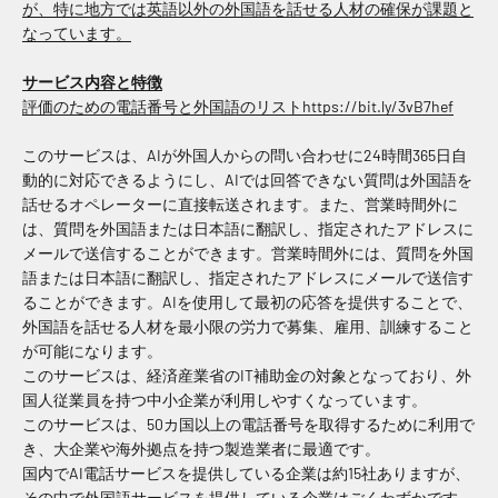
が、特に地方では英語以外の外国語を話せる人材の確保が課題と
なっています。
サービス内容と特徴
評価のための電話番号と外国語のリスト
https://bit.ly/3vB7hef
このサービスは、AIが外国人からの問い合わせに24時間365日自
動的に対応できるようにし、AIでは回答できない質問は外国語を
話せるオペレーターに直接転送されます。また、営業時間外に
は、質問を外国語または日本語に翻訳し、指定されたアドレスに
メールで送信することができます。営業時間外には、質問を外国
語または日本語に翻訳し、指定されたアドレスにメールで送信す
ることができます。AIを使用して最初の応答を提供することで、
外国語を話せる人材を最小限の労力で募集、雇用、訓練すること
が可能になります。
このサービスは、経済産業省のIT補助金の対象となっており、外
国人従業員を持つ中小企業が利用しやすくなっています。
このサービスは、50カ国以上の電話番号を取得するために利用で
き、大企業や海外拠点を持つ製造業者に最適です。
国内でAI電話サービスを提供している企業は約15社ありますが、
その中で外国語サービスを提供している企業はごくわずかです。