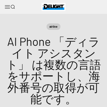
コンテンツへスキップ
DELIGHT
メニュー
検索
airline
AI Phone
「ディラ
イト アシスタン
ト」
は複数の言語
をサポートし、海
外番号の取得が可
能です。