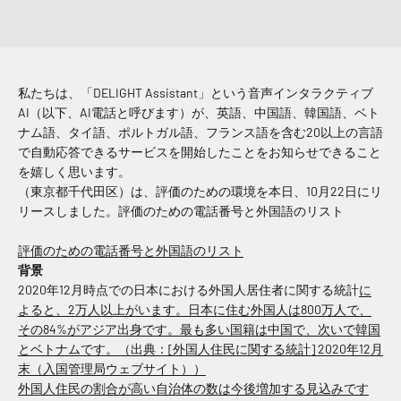
私たちは、「DELIGHT Assistant」という音声インタラクティブ
AI（以下、AI電話と呼びます）が、英語、中国語、韓国語、ベト
ナム語、タイ語、ポルトガル語、フランス語を含む20以上の言語
で自動応答できるサービスを開始したことをお知らせできること
を嬉しく思います。
（東京都千代田区）は、評価のための環境を本日、10月22日にリ
リースしました。評価のための電話番号と外国語のリスト
評価のための電話番号と外国語のリスト
背景
2020年12月時点での日本における外国人居住者に関する統計
に
よると、2万人以上がいます。日本に住む外国人は800万人で、
その84%がアジア出身です。最も多い国籍は中国で、次いで韓国
とベトナムです。（出典：[外国人住民に関する統計] 2020年12月
末（入国管理局ウェブサイト））
外国人住民の割合が高い自治体の数は今後増加する見込みです