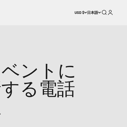
検索
ログイン
USD $
日本語
イベントに
新する電話
性