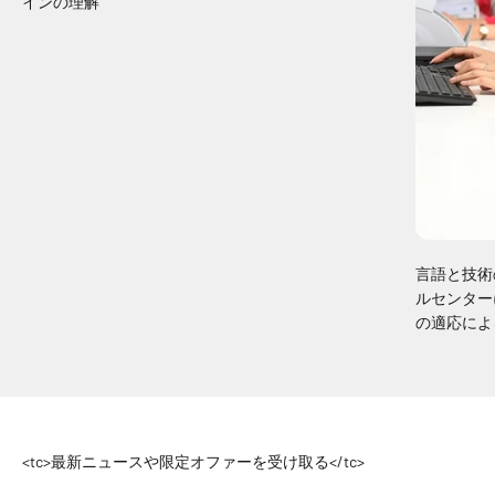
インの理解
言語と技術
ルセンター
の適応によ
<tc>最新ニュースや限定オファーを受け取る</tc>