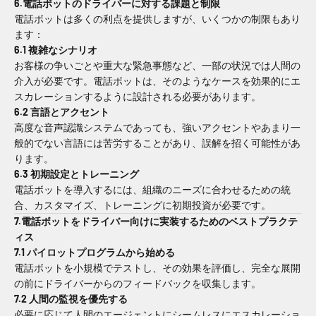
6.電話ボットのドライバーに対する課題と制限
電話ボットは多くの利点を提供しますが、いくつかの制限もあり
ます：
6.1 複雑なシナリオ
お客様
の争いごとや重大な緊急事態など、一部の状況では人間の
介入が必要です。電話ボットは、そのようなケースを効果的にエ
スカレーションするように設計される必要があります。
6.2 言語とアクセント
高度な音声認識システムであっても、強いアクセントやあまり一
般的でない言語には苦労することがあり、誤解を招く可能性があ
ります。
6.3 初期設定とトレーニング
電話ボットを導入するには、組織のニーズに合わせるための統
合、カスタマイズ、トレーニングに初期投資が必要です。
7.電話ボットをドライバー向けに実装するためのベストプラクテ
ィス
7.1 パイロットプログラムから始める
電話ボットを小規模でテストし、その効果を評価し、完全な展開
の前にドライバーからのフィードバックを収集します。
7.2 人間の監視を優先する
必要に応じて人間のエージェントにシームレスにエスカレーショ