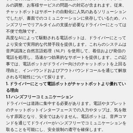
ルの調整、
お客様
サービスの問題への対応が含まれます。従来、
チャットボットはサポートの自動化に人気のあるソリューション
でしたが、書面でのコミュニケーションに依存しているため、ハ
ンズフリーでリアルタイムの支援が必要なドライバーにとっては
不便で危険です。
高度なAIによって駆動される電話ボットは、ドライバーにとって
より安全で実用的な代替手段を提供します。これらのシステムは
音声認識と自然言語処理（NLP）を使用して、着信および発信の
電話を処理し、迅速かつ効果的なサポートを提供します。この記
事では、電話ボットがドライバー向けのチャットボットを上回る
理由と、インバウンドおよびアウトバウンドコールを通じて解放
される可能性について探ります。
1. ドライバーにとって電話ボットがチャットボットより優れてい
る理由
1.1 ハンズフリーコミュニケーション
ドライバーは道路に集中する必要があります。電話やタブレット
のチャットボットインターフェースでの入力やタップは、気を散
らす原因となり、安全ではありません。電話ボットは、音声コマ
ンドを通じてドライバーがハンズフリーでコミュニケーションを
取ることを可能にし、安全規制の遵守を確保します。