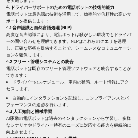
を実施します。
4. ドライバーサポートのための電話ボットの技術的能力
電話ボットは最先端の技術を活用して、効率的で信頼性の高いサ
ポートを提供します：
4.1 音声認識と自然言語処理 (NLP)
高度な音声認識により、電話ボットは騒がしい環境でもドライバ
ーの問い合わせを理解できます。NLPはこれらのクエリを処理
し、正確な応答を提供することで、シームレスなコミュニケーシ
ョンを確保します。
4.2 フリート管理システムとの統合
電話ボットは既存のフリート管理ソフトウェアと統合することが
できます：
ドライバーのスケジュール、車両の状態、ルート情報にアク
セスします。
自動的にインタラクションを記録し、コンプライアンスとパ
フォーマンスの追跡を行います。
4.3 人工知能と機械学習
AI駆動の電話ボットは過去のインタラクションから学習し、多様
なシナリオやドライバー特有のニーズに対応する能力を継続的に
向上させます。