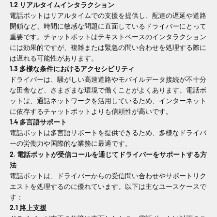
1.2 リアルタイムインタラクション
電話ボットはリアルタイムでの支援を提供し、配達の遅延や道路
閉鎖など、時間に敏感な問題に直面しているドライバーにとって
重要です。チャットボットはテキストベースのインタラクション
には効果的ですが、複雑または緊急の問い合わせを処理する際に
は遅れる可能性があります。
1.3 多様な条件におけるアクセシビリティ
ドライバーは、騒がしい高速道路やモバイルデータ接続が不十分
な田舎など、さまざまな環境で働くことがよくあります。電話ボ
ットは、通話ネットワークを活用しているため、インターネット
に依存するチャットボットよりも信頼性が高いです。
1.4 多言語サポート
電話ボットは多言語サポートを提供できるため、多様なドライバ
ーの労働力や国際的な業務に最適です。
2. 電話ボットが受信コールを通じてドライバーをサポートする方
法
電話ボットは、ドライバーからの受信問い合わせやサポートリク
エストを処理するのに優れています。以下は主なユースケースで
す：
2.1 路上支援