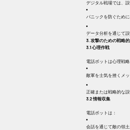
デジタル戦場では、誤
パニックを防ぐために
データ分析を通じて誤
3. 攻撃のための戦略
3.1 心理作戦
電話ボットは心理戦略
敵軍を士気を挫くメッ
正確または戦略的な誤
3.2 情報収集
電話ボットは：
会話を通じて敵の領土