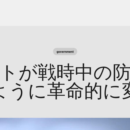
government
トが戦時中の
ように革命的に