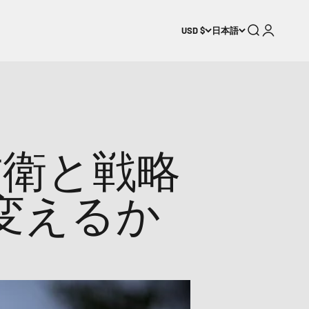
検索
ログイン
USD $
日本語
防衛と戦略
変えるか