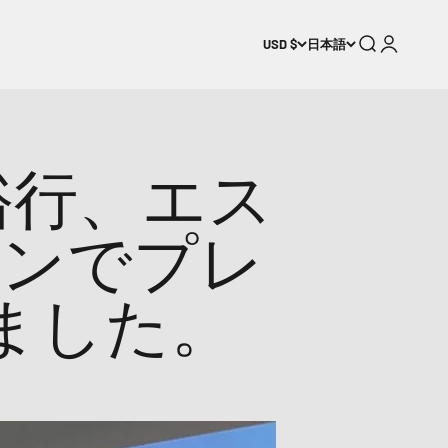
検索
ログイン
USD $
日本語
裕行
、エス
リンでプレ
ました。