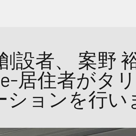
創設者、
案野 
e-居住者がタ
ーションを行い