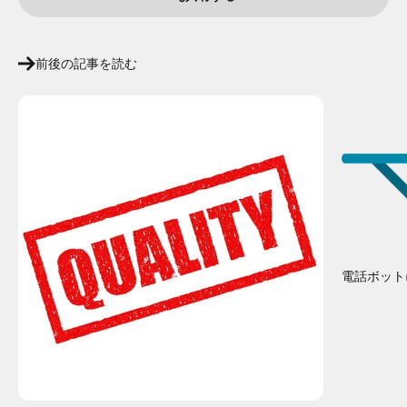
前後の記事を読む
電話ボット