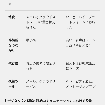
ス
進化
メールとクラウドス
VoIPとモバイルプラ
トレージに置き換え
ットフォームに移行
られた
した
感情的
最小限
高い（音声はトーン
なつな
と感情を伝える）
がり
依存度
特定の業界に限定さ
個人および職業生活
れる
に不可欠
代替ツ
メール、クラウドサ
VoIP、ビデオ通話、
ール
ービス
メッセージングアプ
リ
3.デジタルIDとSMSの現代コミュニケーションにおける役割