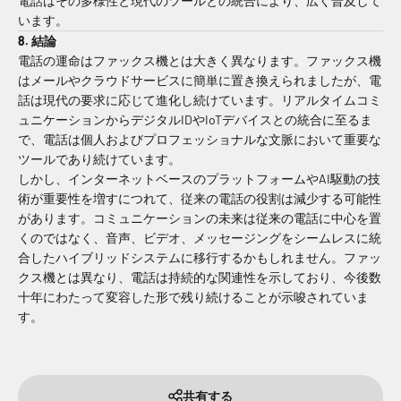
電話はその多様性と現代のツールとの統合により、広く普及して
います。
8. 結論
電話の運命はファックス機とは大きく異なります。ファックス機
はメールやクラウドサービスに簡単に置き換えられましたが、電
話は現代の要求に応じて進化し続けています。リアルタイムコミ
ュニケーションからデジタルIDやIoTデバイスとの統合に至るま
で、電話は個人およびプロフェッショナルな文脈において重要な
ツールであり続けています。
しかし、インターネットベースのプラットフォームやAI駆動の技
術が重要性を増すにつれて、従来の電話の役割は減少する可能性
があります。コミュニケーションの未来は従来の電話に中心を置
くのではなく、音声、ビデオ、メッセージングをシームレスに統
合したハイブリッドシステムに移行するかもしれません。ファッ
クス機とは異なり、電話は持続的な関連性を示しており、今後数
十年にわたって変容した形で残り続けることが示唆されていま
す。
共有する